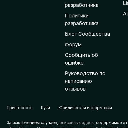
Li
о
разработчика
м
Al
Политики
а
разработчика
ш
Блог Сообщества
н
ю
Форум
ю
Сообщить об
с
ошибке
т
Руководство по
р
написанию
а
отзывов
н
и
ц
Приватность
Куки
Юридическая информация
у
M
За исключением случаев,
описанных здесь
, содержимое эт