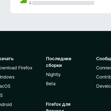
качать
Последние
Сообщ
сборки
ownload Firefox
Conne
Nightly
indows
Contri
Beta
acOS
Develo
OS
Firefox для
ndroid
бизнеса