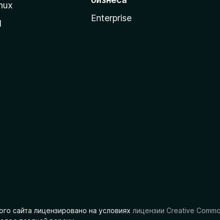
nux
Enterprise
l
ого сайта лицензировано на условиях
лицензии Creative Comm