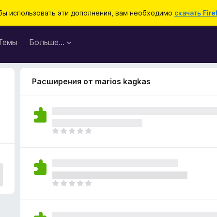
бы использовать эти дополнения, вам необходимо
скачать Fire
Темы
Больше…
Расширения от marios kagkas
О
ц
е
н
о
к
О
п
ц
о
е
к
н