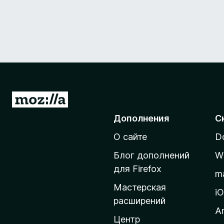
П
е
Дополнения
С
р
О сайте
D
е
й
Блог дополнений
W
т
для Firefox
m
и
Мастерская
н
i
расширений
а
A
д
Центр