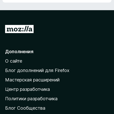
ц
о
е
к
н
а
о
н
к
е
п
П
т
о
е
к
р
а
н
е
Дополнения
е
й
т
О сайте
т
и
Блог дополнений для Firefox
н
Мастерская расширений
а
Центр разработчика
д
о
Политики разработчика
м
Блог Сообщества
а