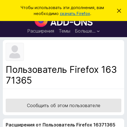
П
Войти
Чтобы использовать эти дополнения, вам
С
о
необходимо
скачать Firefox
.
к
Д
и
р
о
ы
с
т
п
Расширения
Темы
Больше…
к
ь
о
э
т
л
о
н
у
в
е
е
н
д
Пользователь Firefox 163
о
и
м
71365
я
л
е
д
н
л
и
е
я
б
Сообщить об этом пользователе
р
а
Расширения от Пользователь Firefox 16371365
у