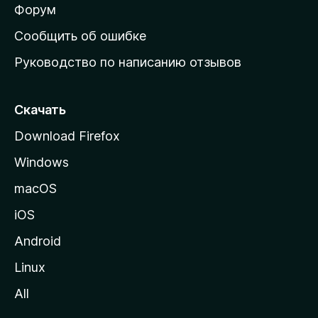
ш
Форум
н
Сообщить об ошибке
ю
Руководство по написанию отзывов
ю
с
т
Скачать
р
Download Firefox
а
Windows
н
и
macOS
ц
iOS
у
M
Android
o
Linux
z
All
i
l