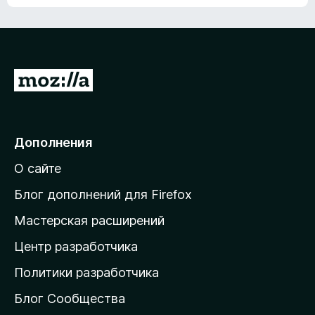
ц
о
е
к
н
а
о
н
к
е
п
П
т
о
е
к
р
а
н
е
Дополнения
е
й
т
О сайте
т
и
Блог дополнений для Firefox
н
Мастерская расширений
а
Центр разработчика
д
о
Политики разработчика
м
Блог Сообщества
а