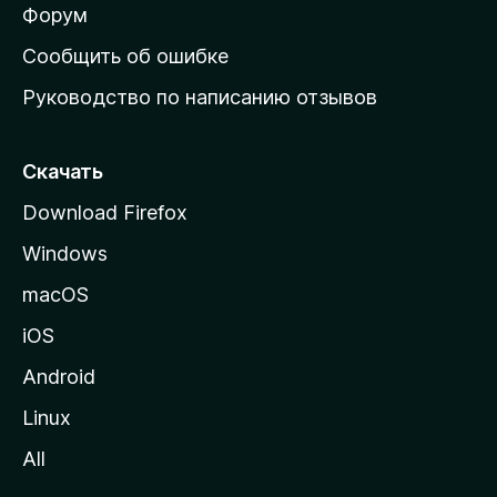
ш
Форум
н
Сообщить об ошибке
ю
Руководство по написанию отзывов
ю
с
т
Скачать
р
Download Firefox
а
Windows
н
и
macOS
ц
iOS
у
M
Android
o
Linux
z
All
i
l