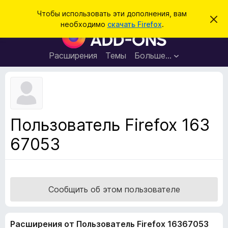
П
Войти
Чтобы использовать эти дополнения, вам
С
о
необходимо
скачать Firefox
.
к
Д
и
р
о
ы
с
т
п
Расширения
Темы
Больше…
к
ь
о
э
т
л
о
н
у
в
е
е
н
д
Пользователь Firefox 163
о
и
м
67053
я
л
е
д
н
л
и
е
я
б
Сообщить об этом пользователе
р
а
Расширения от Пользователь Firefox 16367053
у