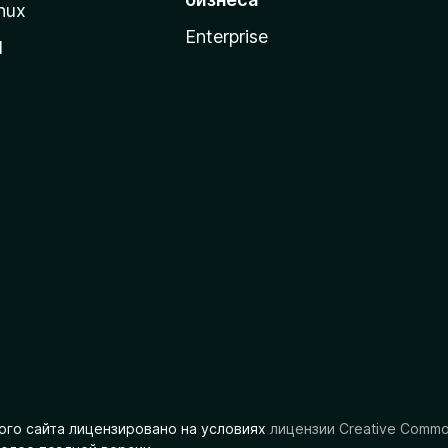
nux
Enterprise
l
ого сайта лицензировано на условиях
лицензии Creative Comm