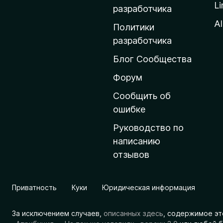
Li
о
разработчика
м
Al
Политики
а
разработчика
ш
Блог Сообщества
н
ю
Форум
ю
Сообщить об
с
ошибке
т
Руководство по
р
написанию
а
отзывов
н
и
ц
Приватность
Куки
Юридическая информация
у
M
За исключением случаев,
описанных здесь
, содержимое эт