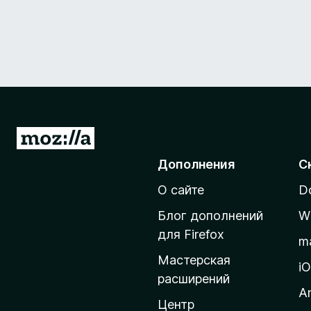
П
е
Дополнения
С
р
О сайте
D
е
й
Блог дополнений
W
т
для Firefox
m
и
Мастерская
н
i
расширений
а
A
д
Центр