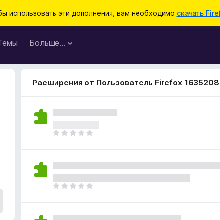
бы использовать эти дополнения, вам необходимо
скачать Fire
Темы
Больше…
Расширения от Пользователь Firefox 1635208
О
ц
е
н
о
к
О
п
ц
о
е
к
н