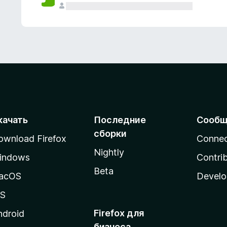
качать
Последние
Сообщ
сборки
ownload Firefox
Conne
Nightly
indows
Contri
Beta
acOS
Develo
OS
Firefox для
ndroid
бизнеса