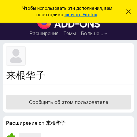
П
Войти
Чтобы использовать эти дополнения, вам
С
о
необходимо
скачать Firefox
.
к
Д
и
р
о
ы
с
т
п
Расширения
Темы
Больше…
к
ь
о
э
т
л
о
н
у
в
е
е
н
д
来根华子
о
и
м
я
л
е
д
н
л
и
Сообщить об этом пользователе
е
я
б
р
Расширения от 来根华子
а
у