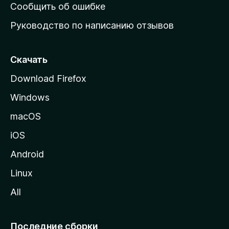
н
Сообщить об ошибке
ю
Руководство по написанию отзывов
ю
с
т
Скачать
р
Download Firefox
а
Windows
н
и
macOS
ц
iOS
у
M
Android
o
Linux
z
All
i
l
l
Последние сборки