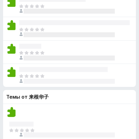
н
н
о
О
е
о
к
ц
т
к
а
е
п
н
н
о
О
е
о
к
ц
т
к
а
е
п
н
н
о
О
е
о
к
ц
т
к
а
е
п
н
н
о
О
е
о
к
ц
т
к
а
е
п
н
Темы от 来根华子
н
о
е
о
к
т
к
а
п
н
о
е
к
О
т
а
ц