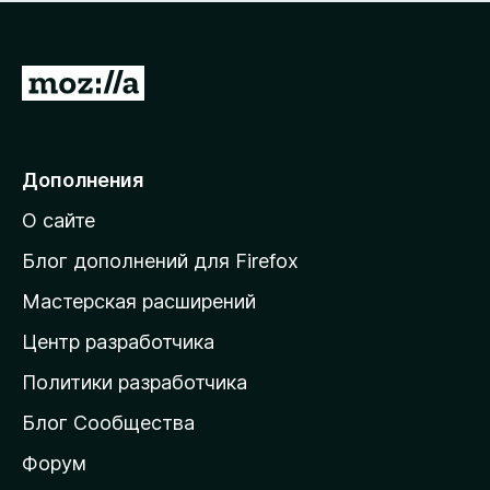
н
а
о
н
к
е
п
П
т
о
е
к
р
а
н
е
Дополнения
е
й
т
О сайте
т
и
Блог дополнений для Firefox
н
Мастерская расширений
а
Центр разработчика
д
о
Политики разработчика
м
Блог Сообщества
а
ш
Форум