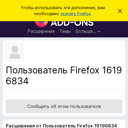
П
Войти
Чтобы использовать эти дополнения, вам
С
о
необходимо
скачать Firefox
.
к
Д
и
р
о
ы
с
т
п
Расширения
Темы
Больше…
к
ь
о
э
т
л
о
н
у
в
е
е
н
д
Пользователь Firefox 1619
о
и
м
6834
я
л
е
д
н
л
и
е
я
б
Сообщить об этом пользователе
р
а
Расширения от Пользователь Firefox 16196834
у