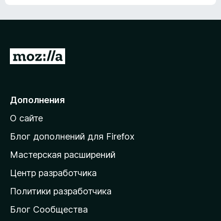
ц
о
е
к
н
а
о
н
к
е
п
П
т
о
е
к
р
а
н
е
Дополнения
е
й
т
О сайте
т
и
Блог дополнений для Firefox
н
Мастерская расширений
а
Центр разработчика
д
о
Политики разработчика
м
Блог Сообщества
а