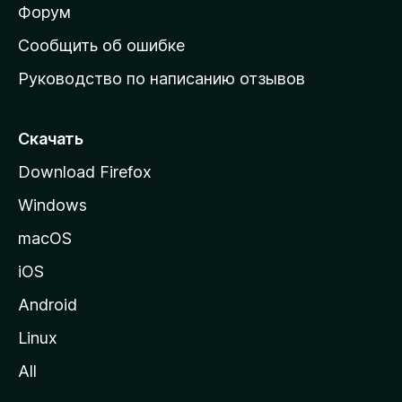
ш
Форум
н
Сообщить об ошибке
ю
Руководство по написанию отзывов
ю
с
т
Скачать
р
Download Firefox
а
Windows
н
и
macOS
ц
iOS
у
M
Android
o
Linux
z
All
i
l