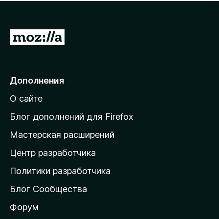
н
а
о
н
к
е
п
П
т
о
е
к
р
а
н
е
Дополнения
е
й
т
О сайте
т
и
Блог дополнений для Firefox
н
Мастерская расширений
а
Центр разработчика
д
о
Политики разработчика
м
Блог Сообщества
а
ш
Форум