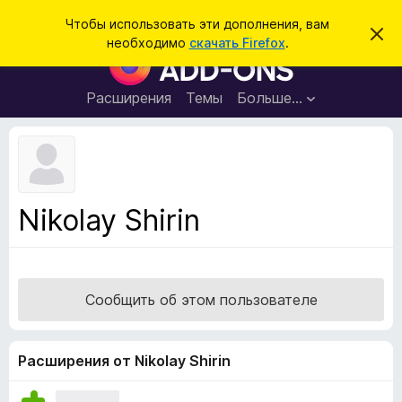
П
Войти
Чтобы использовать эти дополнения, вам
С
о
необходимо
скачать Firefox
.
к
Д
и
р
о
ы
с
т
п
Расширения
Темы
Больше…
к
ь
о
э
т
л
о
н
у
в
е
е
н
д
Nikolay Shirin
о
и
м
я
л
е
д
н
л
и
Сообщить об этом пользователе
е
я
б
р
Расширения от Nikolay Shirin
а
у