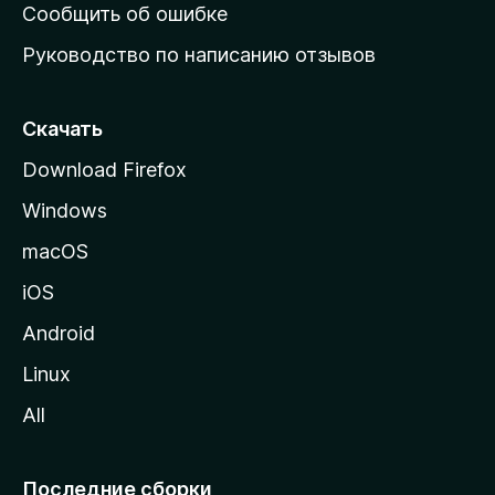
н
Сообщить об ошибке
ю
Руководство по написанию отзывов
ю
с
т
Скачать
р
Download Firefox
а
Windows
н
и
macOS
ц
iOS
у
M
Android
o
Linux
z
All
i
l
l
Последние сборки