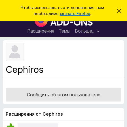
П
Войти
Чтобы использовать эти дополнения, вам
С
о
необходимо
скачать Firefox
.
к
Д
и
р
о
ы
с
т
п
Расширения
Темы
Больше…
к
ь
о
э
т
л
о
н
у
в
е
е
н
д
Cephiros
о
и
м
я
л
е
д
н
л
и
Сообщить об этом пользователе
е
я
б
р
Расширения от Cephiros
а
у