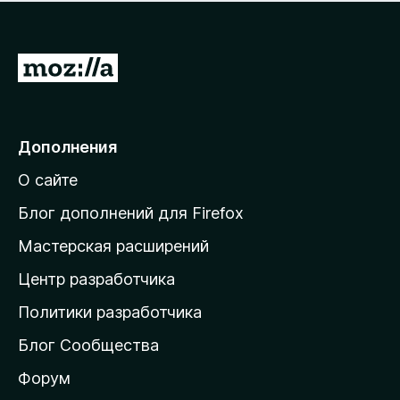
н
а
о
н
к
е
п
П
т
о
е
к
р
а
н
е
Дополнения
е
й
т
О сайте
т
и
Блог дополнений для Firefox
н
Мастерская расширений
а
Центр разработчика
д
о
Политики разработчика
м
Блог Сообщества
а
ш
Форум