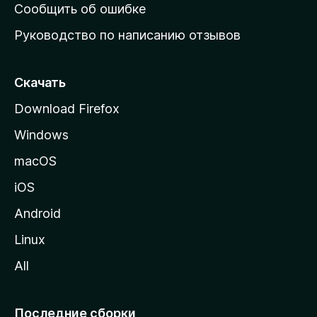
н
Сообщить об ошибке
ю
Руководство по написанию отзывов
ю
с
т
Скачать
р
Download Firefox
а
Windows
н
и
macOS
ц
iOS
у
M
Android
o
Linux
z
All
i
l
l
Последние сборки