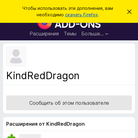
П
Войти
Чтобы использовать эти дополнения, вам
С
о
необходимо
скачать Firefox
.
к
Д
и
р
о
ы
с
т
п
Расширения
Темы
Больше…
к
ь
о
э
т
л
о
н
у
в
е
е
н
д
KindRedDragon
о
и
м
я
л
е
д
н
л
и
Сообщить об этом пользователе
е
я
б
р
Расширения от KindRedDragon
а
у