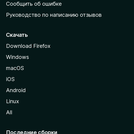
н
Сообщить об ошибке
ю
Руководство по написанию отзывов
ю
с
т
Скачать
р
Download Firefox
а
Windows
н
и
macOS
ц
iOS
у
M
Android
o
Linux
z
All
i
l
l
Последние сборки