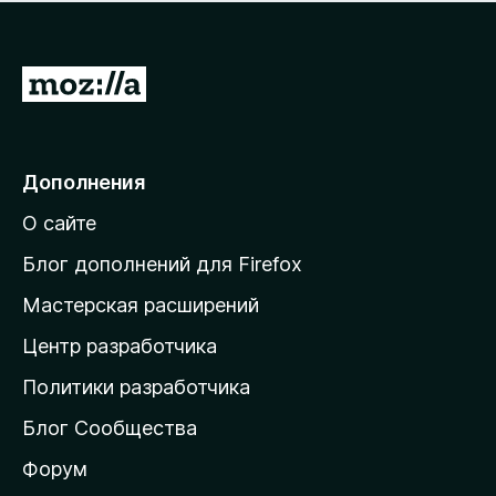
н
а
о
н
к
е
п
П
т
о
е
к
р
а
н
е
Дополнения
е
й
т
О сайте
т
и
Блог дополнений для Firefox
н
Мастерская расширений
а
Центр разработчика
д
о
Политики разработчика
м
Блог Сообщества
а
ш
Форум