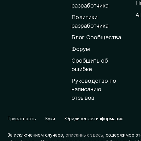
Li
о
разработчика
м
Al
Политики
а
разработчика
ш
Блог Сообщества
н
ю
Форум
ю
Сообщить об
с
ошибке
т
Руководство по
р
написанию
а
отзывов
н
и
ц
Приватность
Куки
Юридическая информация
у
M
За исключением случаев,
описанных здесь
, содержимое эт