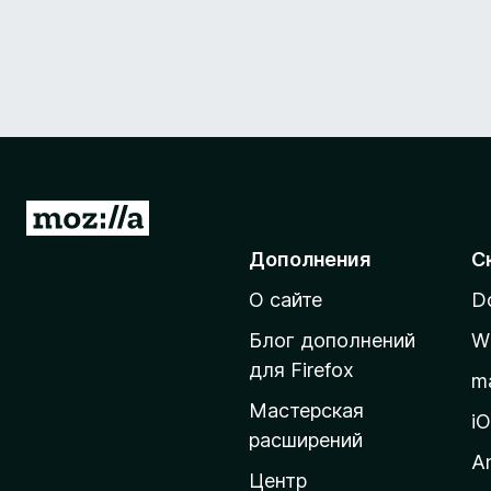
П
е
Дополнения
С
р
О сайте
D
е
й
Блог дополнений
W
т
для Firefox
m
и
Мастерская
н
i
расширений
а
A
д
Центр