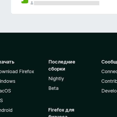
качать
Последние
Сообщ
сборки
ownload Firefox
Conne
Nightly
indows
Contri
Beta
acOS
Develo
OS
Firefox для
ndroid
бизнеса