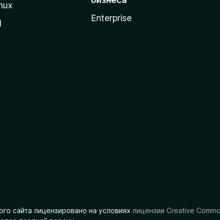
nux
Enterprise
l
ого сайта лицензировано на условиях
лицензии Creative Comm