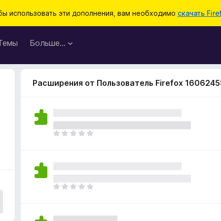
бы использовать эти дополнения, вам необходимо
скачать Fire
Темы
Больше…
Расширения от Пользователь Firefox 1606245
О
ц
е
н
о
к
О
п
ц
о
е
к
н