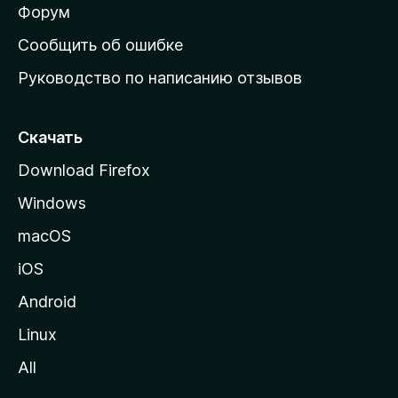
ш
Форум
н
Сообщить об ошибке
ю
Руководство по написанию отзывов
ю
с
т
Скачать
р
Download Firefox
а
Windows
н
и
macOS
ц
iOS
у
M
Android
o
Linux
z
All
i
l