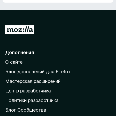
ц
о
е
к
н
а
о
н
к
е
п
П
т
о
е
к
р
а
н
е
Дополнения
е
й
т
О сайте
т
и
Блог дополнений для Firefox
н
Мастерская расширений
а
Центр разработчика
д
о
Политики разработчика
м
Блог Сообщества
а