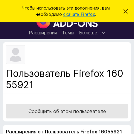
П
Войти
Чтобы использовать эти дополнения, вам
С
о
необходимо
скачать Firefox
.
к
Д
и
р
о
ы
с
т
п
Расширения
Темы
Больше…
к
ь
о
э
т
л
о
н
у
в
е
е
н
д
Пользователь Firefox 160
о
и
м
55921
я
л
е
д
н
л
и
е
я
б
Сообщить об этом пользователе
р
а
Расширения от Пользователь Firefox 16055921
у