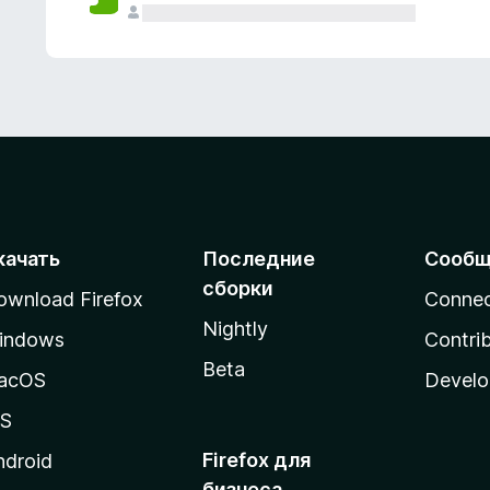
качать
Последние
Сообщ
сборки
ownload Firefox
Conne
Nightly
indows
Contri
Beta
acOS
Develo
OS
Firefox для
ndroid
бизнеса