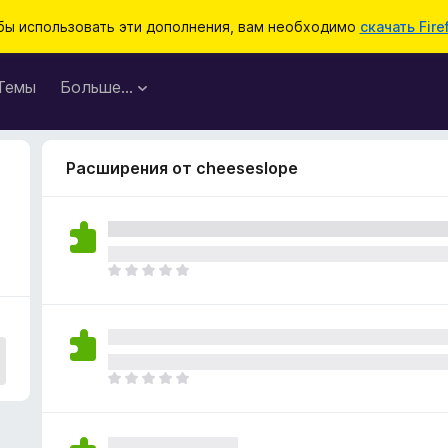
бы использовать эти дополнения, вам необходимо
скачать Fire
Темы
Больше…
Расширения от cheeseslope
О
ц
е
н
о
к
О
п
ц
о
е
к
н