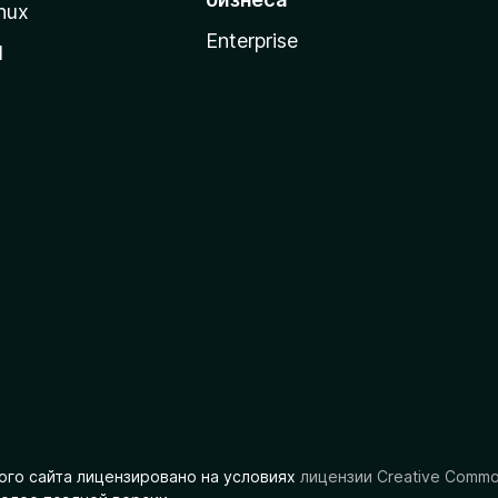
nux
Enterprise
l
ого сайта лицензировано на условиях
лицензии Creative Comm