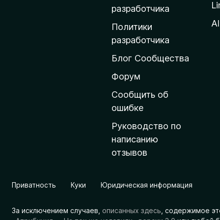
Li
о
разработчика
м
Al
Политики
а
разработчика
ш
Блог Сообщества
н
ю
Форум
ю
Сообщить об
с
ошибке
т
Руководство по
р
написанию
а
отзывов
н
и
ц
Приватность
Куки
Юридическая информация
у
M
За исключением случаев,
описанных здесь
, содержимое эт