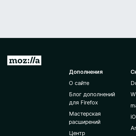
П
е
Дополнения
С
р
О сайте
D
е
й
Блог дополнений
W
т
для Firefox
m
и
Мастерская
н
i
расширений
а
A
д
Центр