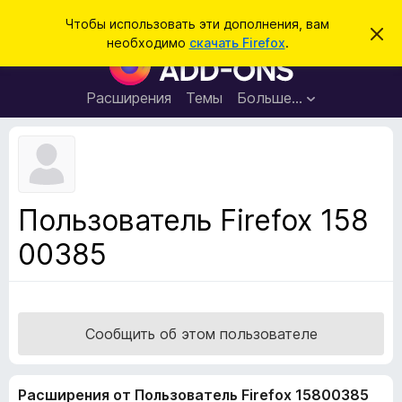
П
Войти
Чтобы использовать эти дополнения, вам
С
о
необходимо
скачать Firefox
.
к
Д
и
р
о
ы
с
т
п
Расширения
Темы
Больше…
к
ь
о
э
т
л
о
н
у
в
е
е
н
д
Пользователь Firefox 158
о
и
м
00385
я
л
е
д
н
л
и
е
я
б
Сообщить об этом пользователе
р
а
Расширения от Пользователь Firefox 15800385
у