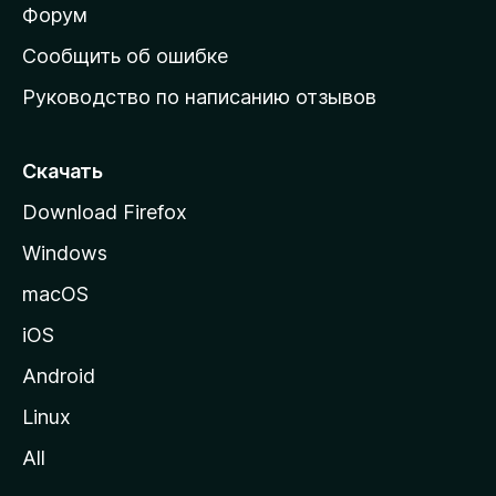
ш
Форум
н
Сообщить об ошибке
ю
Руководство по написанию отзывов
ю
с
т
Скачать
р
Download Firefox
а
Windows
н
и
macOS
ц
iOS
у
M
Android
o
Linux
z
All
i
l