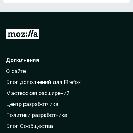
ц
о
е
к
н
а
о
н
к
е
п
П
т
о
е
к
р
а
н
е
Дополнения
е
й
т
О сайте
т
и
Блог дополнений для Firefox
н
Мастерская расширений
а
Центр разработчика
д
о
Политики разработчика
м
Блог Сообщества
а