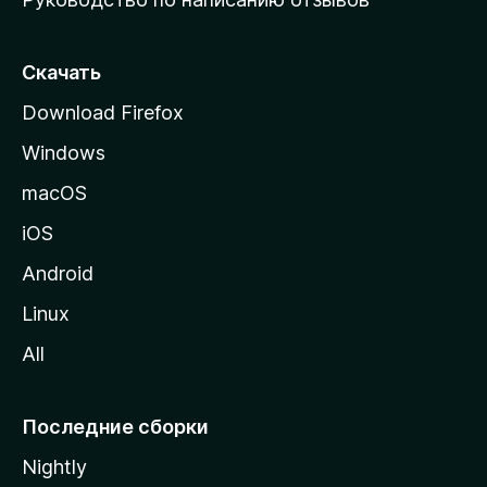
ю
с
т
Скачать
р
Download Firefox
а
Windows
н
и
macOS
ц
iOS
у
M
Android
o
Linux
z
All
i
l
l
Последние сборки
a
Nightly