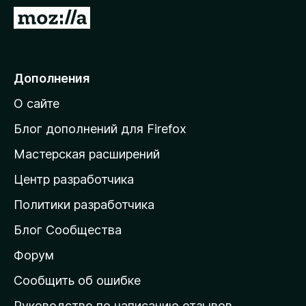
з
П
е
е
р
р
а
е
Дополнения
F
й
i
О сайте
т
r
и
e
Блог дополнений для Firefox
f
н
Мастерская расширений
o
а
x
Центр разработчика
д
о
Политики разработчика
м
Блог Сообщества
а
ш
Форум
н
Сообщить об ошибке
ю
Руководство по написанию отзывов