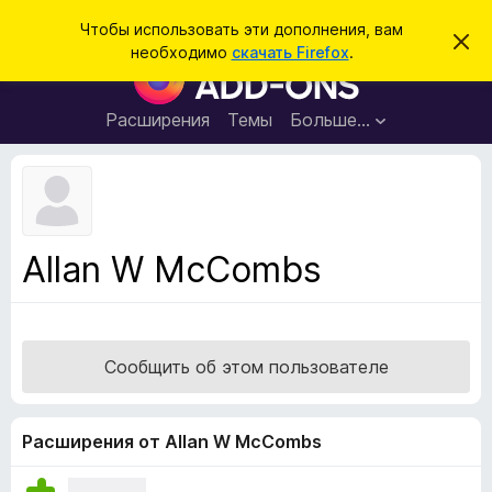
П
Войти
Чтобы использовать эти дополнения, вам
С
о
необходимо
скачать Firefox
.
к
Д
и
р
о
ы
с
т
п
Расширения
Темы
Больше…
к
ь
о
э
т
л
о
н
у
в
е
е
н
д
Allan W McCombs
о
и
м
я
л
е
д
н
л
и
Сообщить об этом пользователе
е
я
б
р
Расширения от Allan W McCombs
а
у