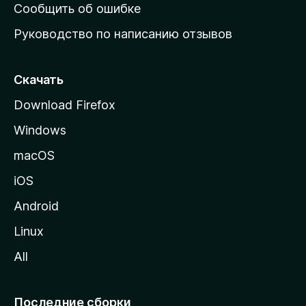
н
Сообщить об ошибке
ю
Руководство по написанию отзывов
ю
с
т
Скачать
р
Download Firefox
а
Windows
н
и
macOS
ц
iOS
у
M
Android
o
Linux
z
All
i
l
l
Последние сборки