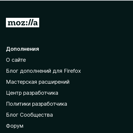
н
а
о
н
к
е
п
П
т
о
е
к
р
а
н
е
Дополнения
е
й
т
О сайте
т
и
Блог дополнений для Firefox
н
Мастерская расширений
а
Центр разработчика
д
о
Политики разработчика
м
Блог Сообщества
а
ш
Форум