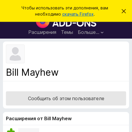
П
Войти
Чтобы использовать эти дополнения, вам
С
о
необходимо
скачать Firefox
.
к
Д
и
р
о
ы
с
т
п
Расширения
Темы
Больше…
к
ь
о
э
т
л
о
н
у
в
е
е
н
д
Bill Mayhew
о
и
м
я
л
е
д
н
л
и
Сообщить об этом пользователе
е
я
б
р
Расширения от Bill Mayhew
а
у