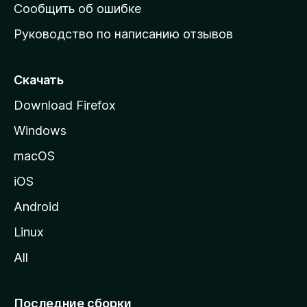
н
Сообщить об ошибке
ю
Руководство по написанию отзывов
ю
с
т
Скачать
р
Download Firefox
а
Windows
н
и
macOS
ц
iOS
у
M
Android
o
Linux
z
All
i
l
l
Последние сборки