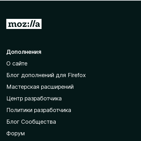
н
а
о
н
к
е
п
П
т
о
е
к
р
а
н
е
Дополнения
е
й
т
О сайте
т
и
Блог дополнений для Firefox
н
Мастерская расширений
а
Центр разработчика
д
о
Политики разработчика
м
Блог Сообщества
а
ш
Форум