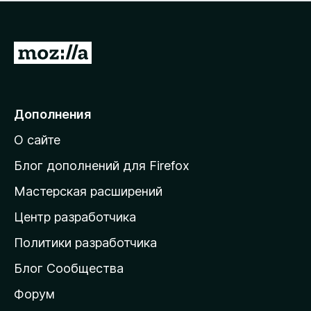
н
а
о
н
к
е
п
П
т
о
е
к
р
а
н
е
Дополнения
е
й
т
О сайте
т
и
Блог дополнений для Firefox
н
Мастерская расширений
а
Центр разработчика
д
о
Политики разработчика
м
Блог Сообщества
а
ш
Форум