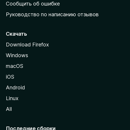
н
Сообщить об ошибке
ю
Руководство по написанию отзывов
ю
с
т
Скачать
р
Download Firefox
а
Windows
н
и
macOS
ц
iOS
у
M
Android
o
Linux
z
All
i
l
l
Последние сборки