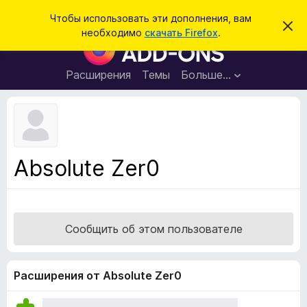
П
Войти
Чтобы использовать эти дополнения, вам
С
о
необходимо
скачать Firefox
.
к
Д
и
р
о
ы
с
т
п
Расширения
Темы
Больше…
к
ь
о
э
т
л
о
н
у
в
е
е
н
д
Absolute Zer0
о
и
м
я
л
е
д
н
л
и
Сообщить об этом пользователе
е
я
б
р
Расширения от Absolute Zer0
а
у