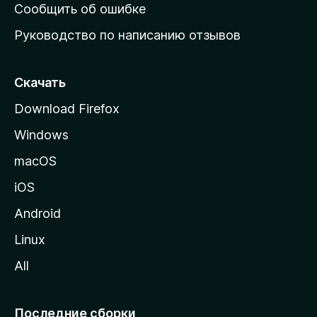
н
Сообщить об ошибке
ю
Руководство по написанию отзывов
ю
с
т
Скачать
р
Download Firefox
а
Windows
н
и
macOS
ц
iOS
у
M
Android
o
Linux
z
All
i
l
l
Последние сборки