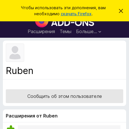
П
Войти
Чтобы использовать эти дополнения, вам
С
о
необходимо
скачать Firefox
.
к
Д
и
р
о
ы
с
т
п
Расширения
Темы
Больше…
к
ь
о
э
т
л
о
н
у
в
е
е
н
д
Ruben
о
и
м
я
л
е
д
н
л
и
Сообщить об этом пользователе
е
я
б
р
Расширения от Ruben
а
у