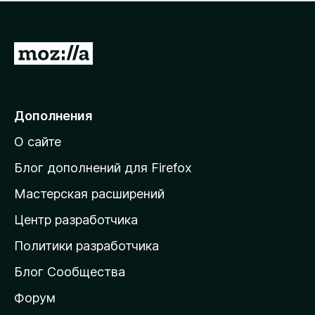
н
а
о
н
к
е
п
П
т
о
е
к
р
а
н
е
Дополнения
е
й
т
О сайте
т
и
Блог дополнений для Firefox
н
Мастерская расширений
а
Центр разработчика
д
о
Политики разработчика
м
Блог Сообщества
а
ш
Форум