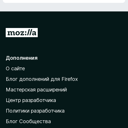
ц
о
е
к
н
а
о
н
к
е
п
П
т
о
е
к
р
а
н
е
Дополнения
е
й
т
О сайте
т
и
Блог дополнений для Firefox
н
Мастерская расширений
а
Центр разработчика
д
о
Политики разработчика
м
Блог Сообщества
а