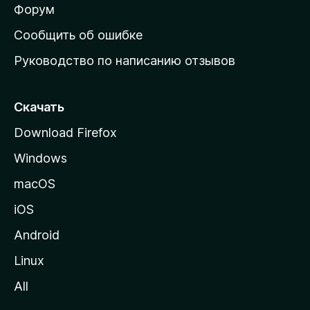
ш
Форум
н
Сообщить об ошибке
ю
Руководство по написанию отзывов
ю
с
т
Скачать
р
Download Firefox
а
Windows
н
и
macOS
ц
iOS
у
M
Android
o
Linux
z
All
i
l