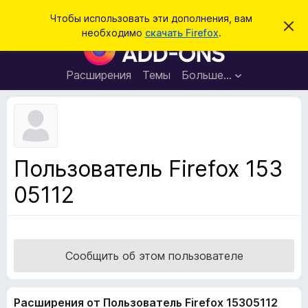
П
Войти
Чтобы использовать эти дополнения, вам
С
о
необходимо
скачать Firefox
.
к
Д
и
р
о
ы
с
т
п
Расширения
Темы
Больше…
к
ь
о
э
т
л
о
н
у
в
е
е
н
д
Пользователь Firefox 153
о
и
м
05112
я
л
е
д
н
л
и
е
я
б
Сообщить об этом пользователе
р
а
Расширения от Пользователь Firefox 15305112
у