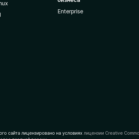
nux
Enterprise
l
ого сайта лицензировано на условиях
лицензии Creative Comm