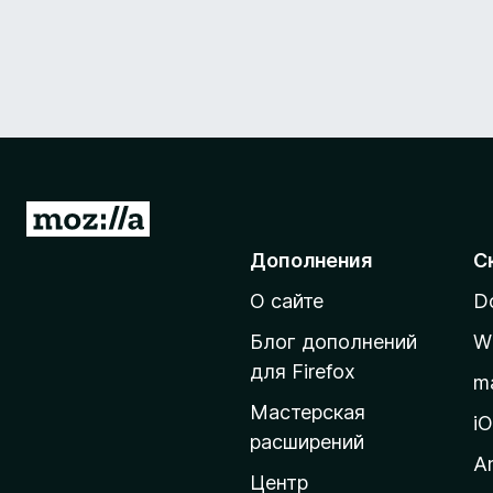
П
е
Дополнения
С
р
О сайте
D
е
й
Блог дополнений
W
т
для Firefox
m
и
Мастерская
н
i
расширений
а
A
д
Центр