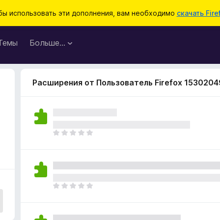
бы использовать эти дополнения, вам необходимо
скачать Fire
Темы
Больше…
Расширения от Пользователь Firefox 1530204
О
ц
е
н
о
к
О
п
ц
о
е
к
н