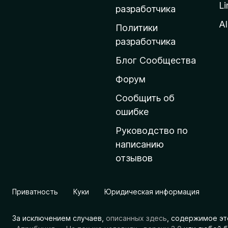
Li
о
разработчика
м
Al
Политики
а
разработчика
ш
Блог Сообщества
н
ю
Форум
ю
Сообщить об
с
ошибке
т
Руководство по
р
написанию
а
отзывов
н
и
ц
Приватность
Куки
Юридическая информация
у
M
За исключением случаев,
описанных здесь
, содержимое эт