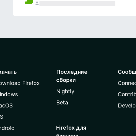
качать
Последние
Сообщ
сборки
ownload Firefox
Conne
Nightly
indows
Contri
Beta
acOS
Develo
OS
Firefox для
ndroid
бизнеса