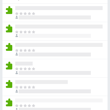
з
е
О
р
ц
а
е
F
н
О
i
о
ц
r
к
е
п
e
н
о
О
f
о
к
ц
o
к
а
е
x
п
н
н
о
О
е
о
к
ц
т
к
а
е
п
н
н
о
О
е
о
к
ц
т
к
а
е
п
н
н
о
О
е
о