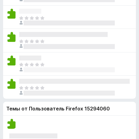
к
ц
т
к
а
е
п
н
н
о
О
е
о
к
ц
т
к
а
е
п
н
н
о
О
е
о
к
ц
т
к
а
е
п
н
н
о
О
е
о
к
ц
т
к
а
е
п
н
н
о
О
е
о
к
ц
т
к
а
е
п
н
Темы от Пользователь Firefox 15294060
н
о
е
о
к
т
к
а
п
н
о
е