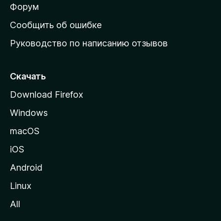
ш
Форум
н
Сообщить об ошибке
ю
Руководство по написанию отзывов
ю
с
т
Скачать
р
Download Firefox
а
Windows
н
и
macOS
ц
iOS
у
M
Android
o
Linux
z
All
i
l