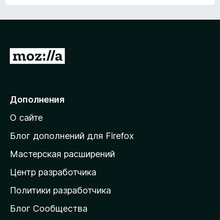
ц
о
е
к
н
а
о
н
к
е
п
П
т
о
е
к
р
а
н
е
Дополнения
е
й
т
О сайте
т
и
Блог дополнений для Firefox
н
Мастерская расширений
а
Центр разработчика
д
о
Политики разработчика
м
Блог Сообщества
а