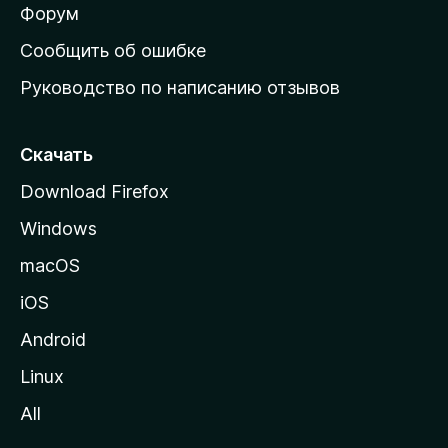
ш
Форум
н
Сообщить об ошибке
ю
Руководство по написанию отзывов
ю
с
т
Скачать
р
Download Firefox
а
Windows
н
и
macOS
ц
iOS
у
M
Android
o
Linux
z
All
i
l