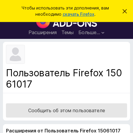
П
Войти
Чтобы использовать эти дополнения, вам
С
о
необходимо
скачать Firefox
.
к
Д
и
р
о
ы
с
т
п
Расширения
Темы
Больше…
к
ь
о
э
т
л
о
н
у
в
е
е
н
д
Пользователь Firefox 150
о
и
м
61017
я
л
е
д
н
л
и
е
я
б
Сообщить об этом пользователе
р
а
Расширения от Пользователь Firefox 15061017
у