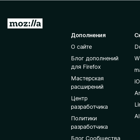
з
е
р
П
а
е
Дополнения
С
F
р
i
О сайте
D
е
r
й
e
Блог дополнений
W
т
f
для Firefox
m
o
и
Мастерская
x
н
i
расширений
а
A
д
Центр
Li
о
разработчика
м
Al
Политики
а
разработчика
ш
Блог Сообщества