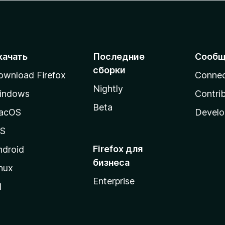
качать
Последние
Сообщ
сборки
ownload Firefox
Conne
Nightly
indows
Contri
Beta
acOS
Develo
OS
Firefox для
ndroid
бизнеса
nux
Enterprise
l