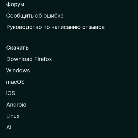
ш
Форум
н
Сообщить об ошибке
ю
Руководство по написанию отзывов
ю
с
т
Скачать
р
Download Firefox
а
Windows
н
и
macOS
ц
iOS
у
M
Android
o
Linux
z
All
i
l