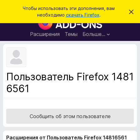
П
Войти
Чтобы использовать эти дополнения, вам
С
о
необходимо
скачать Firefox
.
к
Д
и
р
о
ы
с
т
п
Расширения
Темы
Больше…
к
ь
о
э
т
л
о
н
у
в
е
е
н
д
Пользователь Firefox 1481
о
и
м
6561
я
л
е
д
н
л
и
е
я
б
Сообщить об этом пользователе
р
а
Расширения от Пользователь Firefox 14816561
у