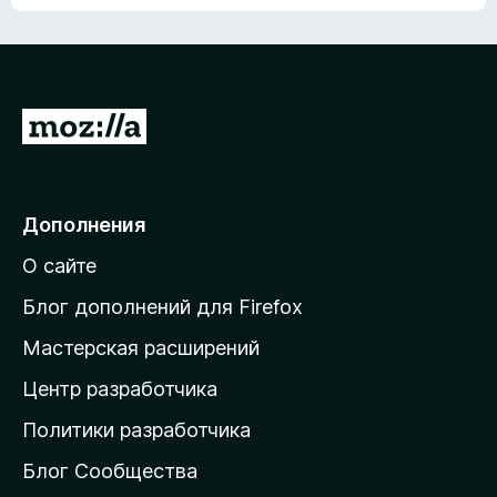
ц
о
е
к
н
а
о
н
к
е
п
П
т
о
е
к
р
а
н
е
Дополнения
е
й
т
О сайте
т
и
Блог дополнений для Firefox
н
Мастерская расширений
а
Центр разработчика
д
о
Политики разработчика
м
Блог Сообщества
а