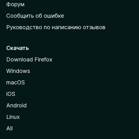
ш
Форум
н
Сообщить об ошибке
ю
Руководство по написанию отзывов
ю
с
т
Скачать
р
Download Firefox
а
Windows
н
и
macOS
ц
iOS
у
M
Android
o
Linux
z
All
i
l