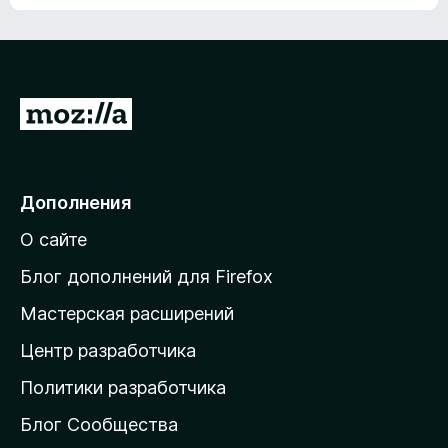
ц
о
е
к
н
а
о
н
к
е
п
П
т
о
е
к
р
а
н
е
Дополнения
е
й
т
О сайте
т
и
Блог дополнений для Firefox
н
Мастерская расширений
а
Центр разработчика
д
о
Политики разработчика
м
Блог Сообщества
а