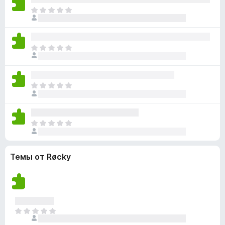
н
н
о
О
е
о
к
ц
т
к
а
е
п
н
н
о
О
е
о
к
ц
т
к
а
е
п
н
н
о
О
е
о
к
ц
т
к
а
е
п
н
н
о
О
е
о
к
ц
т
к
а
е
п
н
Темы от Røcky
н
о
е
о
к
т
к
а
п
н
о
е
к
О
т
а
ц