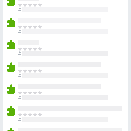
з
О
ц
е
е
р
н
а
О
о
F
ц
к
е
i
п
н
r
о
О
о
e
к
ц
к
а
f
е
п
н
н
o
о
О
е
о
x
к
ц
т
к
а
е
п
н
н
о
О
е
о
к
ц
т
к
а
е
п
н
н
о
О
е
о
к
ц
т
к
а
е
п