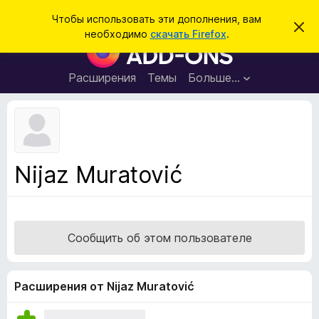
П
Войти
Чтобы использовать эти дополнения, вам
С
о
необходимо
скачать Firefox
.
к
Д
и
р
о
ы
с
т
п
Расширения
Темы
Больше…
к
ь
о
э
т
л
о
н
у
в
е
е
н
д
Nijaz Muratović
о
и
м
я
л
е
д
н
л
и
Сообщить об этом пользователе
е
я
б
р
Расширения от Nijaz Muratović
а
у