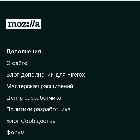
н
а
о
н
к
е
п
П
т
о
е
к
р
а
н
е
Дополнения
е
й
т
О сайте
т
и
Блог дополнений для Firefox
н
Мастерская расширений
а
Центр разработчика
д
о
Политики разработчика
м
Блог Сообщества
а
ш
Форум