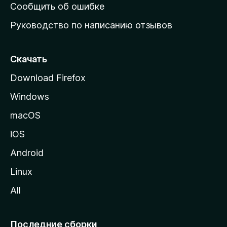
н
Сообщить об ошибке
ю
Руководство по написанию отзывов
ю
с
т
Скачать
р
Download Firefox
а
Windows
н
и
macOS
ц
iOS
у
M
Android
o
Linux
z
All
i
l
l
Последние сборки