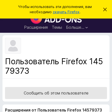
П
Войти
Чтобы использовать эти дополнения, вам
С
о
необходимо
скачать Firefox
.
к
Д
и
р
о
ы
с
т
п
Расширения
Темы
Больше…
к
ь
о
э
т
л
о
н
у
в
е
е
н
д
Пользователь Firefox 145
о
и
м
79373
я
л
е
д
н
л
и
е
я
б
Сообщить об этом пользователе
р
а
Расширения от Пользователь Firefox 14579373
у