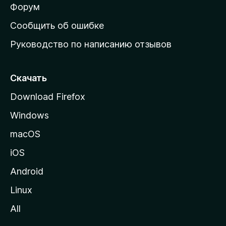
ш
Форум
н
Сообщить об ошибке
ю
Руководство по написанию отзывов
ю
с
т
Скачать
р
Download Firefox
а
Windows
н
и
macOS
ц
iOS
у
M
Android
o
Linux
z
All
i
l