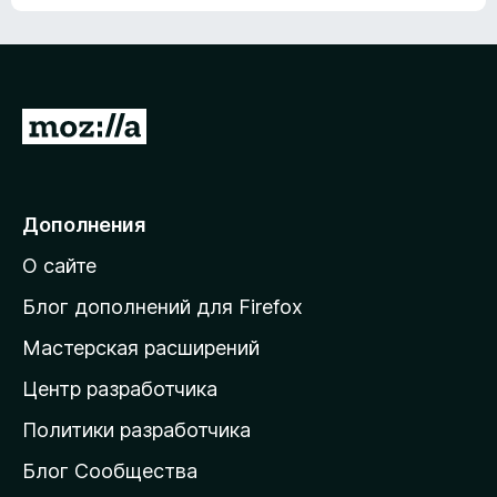
ц
о
е
к
н
а
о
н
к
е
п
П
т
о
е
к
р
а
н
е
Дополнения
е
й
т
О сайте
т
и
Блог дополнений для Firefox
н
Мастерская расширений
а
Центр разработчика
д
о
Политики разработчика
м
Блог Сообщества
а