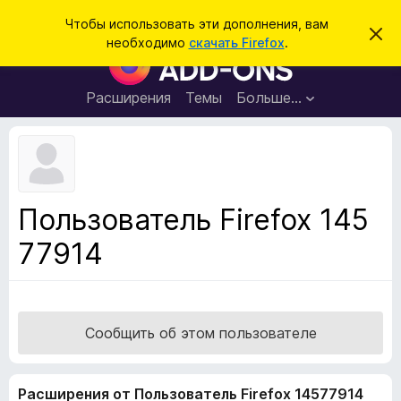
П
Войти
Чтобы использовать эти дополнения, вам
С
о
необходимо
скачать Firefox
.
к
Д
и
р
о
ы
с
т
п
Расширения
Темы
Больше…
к
ь
о
э
т
л
о
н
у
в
е
е
н
д
Пользователь Firefox 145
о
и
м
77914
я
л
е
д
н
л
и
е
я
б
Сообщить об этом пользователе
р
а
Расширения от Пользователь Firefox 14577914
у