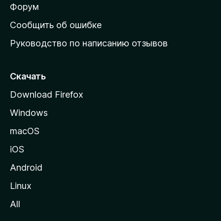
ш
Форум
н
Сообщить об ошибке
ю
Руководство по написанию отзывов
ю
с
т
Скачать
р
Download Firefox
а
Windows
н
и
macOS
ц
iOS
у
M
Android
o
Linux
z
All
i
l