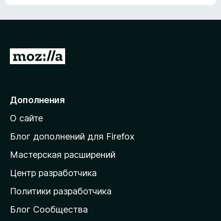
ц
о
е
к
н
а
о
н
к
е
п
П
т
о
е
к
р
а
н
е
Дополнения
е
й
т
О сайте
т
и
Блог дополнений для Firefox
н
Мастерская расширений
а
Центр разработчика
д
о
Политики разработчика
м
Блог Сообщества
а