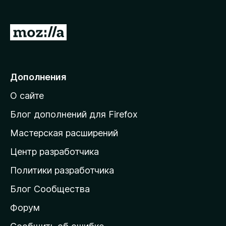
з
е
П
р
е
а
р
F
i
е
Дополнения
r
й
e
О сайте
т
f
и
Блог дополнений для Firefox
o
н
x
Мастерская расширений
а
Центр разработчика
д
о
Политики разработчика
м
Блог Сообщества
а
ш
Форум
н