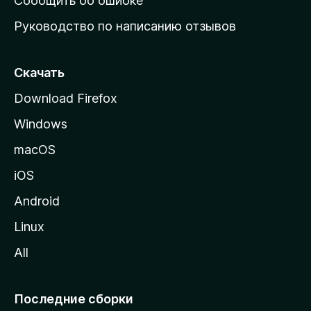
Сообщить об ошибке
ю
Руководство по написанию отзывов
ю
с
т
Скачать
р
Download Firefox
а
Windows
н
и
macOS
ц
iOS
у
M
Android
o
Linux
z
All
i
l
l
Последние сборки