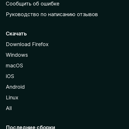
н
Сообщить об ошибке
ю
Руководство по написанию отзывов
ю
с
т
Скачать
р
Download Firefox
а
Windows
н
и
macOS
ц
iOS
у
M
Android
o
Linux
z
All
i
l
l
Последние сборки