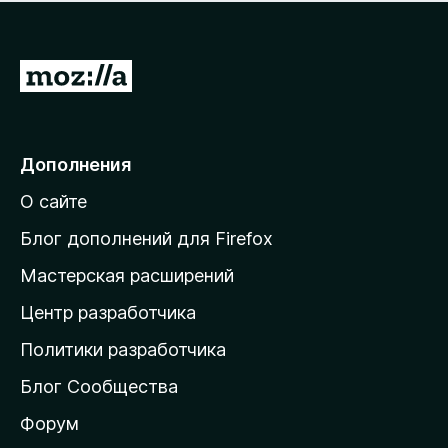
н
а
о
н
к
е
п
П
т
о
е
к
р
а
н
е
Дополнения
е
й
т
О сайте
т
и
Блог дополнений для Firefox
н
Мастерская расширений
а
Центр разработчика
д
о
Политики разработчика
м
Блог Сообщества
а
ш
Форум