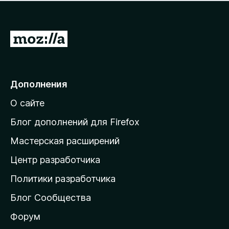
н
а
о
н
к
е
п
П
т
о
е
к
р
а
н
е
Дополнения
е
й
т
О сайте
т
и
Блог дополнений для Firefox
н
Мастерская расширений
а
Центр разработчика
д
о
Политики разработчика
м
Блог Сообщества
а
ш
Форум