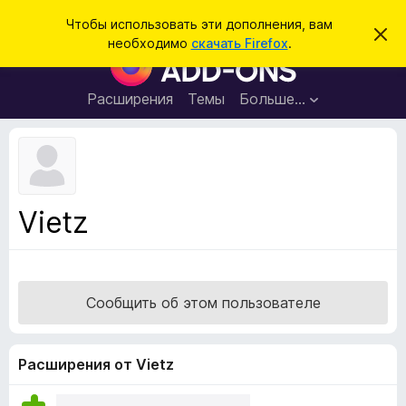
П
Войти
Чтобы использовать эти дополнения, вам
С
о
необходимо
скачать Firefox
.
к
Д
и
р
о
ы
с
т
п
Расширения
Темы
Больше…
к
ь
о
э
т
л
о
н
у
в
е
е
н
д
Vietz
о
и
м
я
л
е
д
н
л
и
Сообщить об этом пользователе
е
я
б
р
Расширения от Vietz
а
у