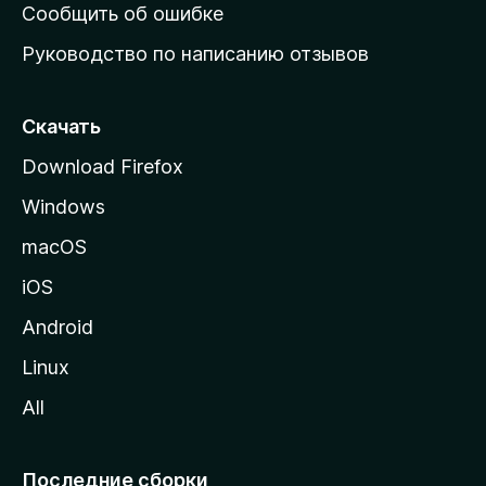
н
Сообщить об ошибке
ю
Руководство по написанию отзывов
ю
с
т
Скачать
р
Download Firefox
а
Windows
н
и
macOS
ц
iOS
у
M
Android
o
Linux
z
All
i
l
l
Последние сборки