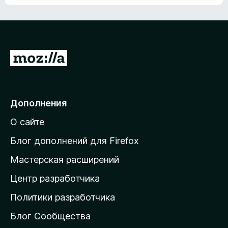
ц
о
е
к
н
а
о
н
к
е
п
П
т
о
е
к
р
а
н
е
Дополнения
е
й
т
О сайте
т
и
Блог дополнений для Firefox
н
Мастерская расширений
а
Центр разработчика
д
о
Политики разработчика
м
Блог Сообщества
а