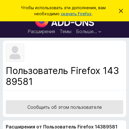
П
Войти
Чтобы использовать эти дополнения, вам
С
о
необходимо
скачать Firefox
.
к
Д
и
р
о
ы
с
т
п
Расширения
Темы
Больше…
к
ь
о
э
т
л
о
н
у
в
е
е
н
д
Пользователь Firefox 143
о
и
м
89581
я
л
е
д
н
л
и
е
я
б
Сообщить об этом пользователе
р
а
Расширения от Пользователь Firefox 14389581
у