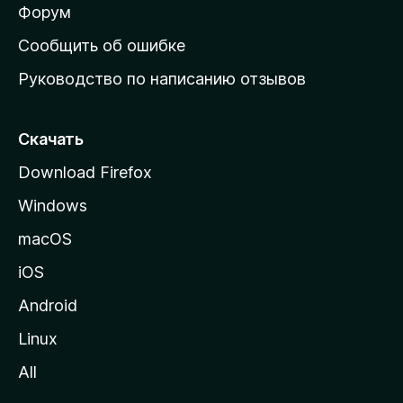
ш
Форум
н
Сообщить об ошибке
ю
Руководство по написанию отзывов
ю
с
т
Скачать
р
Download Firefox
а
Windows
н
и
macOS
ц
iOS
у
M
Android
o
Linux
z
All
i
l