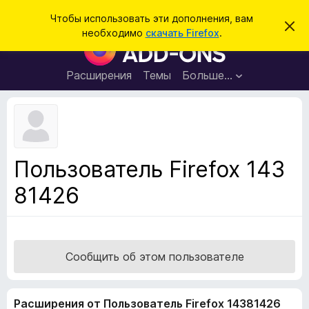
П
Войти
Чтобы использовать эти дополнения, вам
С
о
необходимо
скачать Firefox
.
к
Д
и
р
о
ы
с
т
п
Расширения
Темы
Больше…
к
ь
о
э
т
л
о
н
у
в
е
е
н
д
Пользователь Firefox 143
о
и
м
81426
я
л
е
д
н
л
и
е
я
б
Сообщить об этом пользователе
р
а
Расширения от Пользователь Firefox 14381426
у