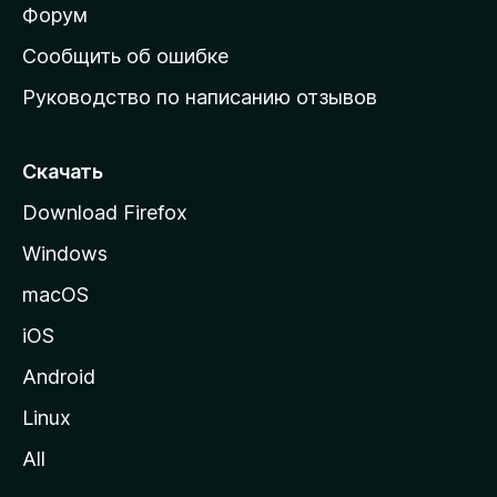
ш
Форум
н
Сообщить об ошибке
ю
Руководство по написанию отзывов
ю
с
т
Скачать
р
Download Firefox
а
Windows
н
и
macOS
ц
iOS
у
M
Android
o
Linux
z
All
i
l