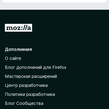
ц
о
е
к
н
а
о
н
к
е
п
П
т
о
е
к
р
а
н
е
Дополнения
е
й
т
О сайте
т
и
Блог дополнений для Firefox
н
Мастерская расширений
а
Центр разработчика
д
о
Политики разработчика
м
Блог Сообщества
а