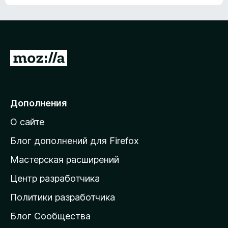
ц
о
е
к
н
а
о
н
к
е
п
П
т
о
е
к
р
а
н
е
Дополнения
е
й
т
О сайте
т
и
Блог дополнений для Firefox
н
Мастерская расширений
а
Центр разработчика
д
о
Политики разработчика
м
Блог Сообщества
а