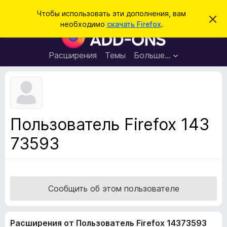
П
Войти
Чтобы использовать эти дополнения, вам
С
о
необходимо
скачать Firefox
.
к
Д
и
р
о
ы
с
т
п
Расширения
Темы
Больше…
к
ь
о
э
т
л
о
н
у
в
е
е
н
д
Пользователь Firefox 143
о
и
м
73593
я
л
е
д
н
л
и
е
я
б
Сообщить об этом пользователе
р
а
Расширения от Пользователь Firefox 14373593
у