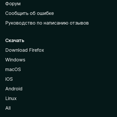
ш
Форум
н
Сообщить об ошибке
ю
Руководство по написанию отзывов
ю
с
т
Скачать
р
Download Firefox
а
Windows
н
и
macOS
ц
iOS
у
M
Android
o
Linux
z
All
i
l