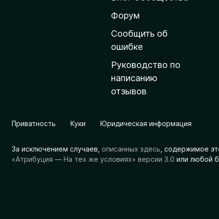
н
ю
Форум
ю
Сообщить об
с
ошибке
т
Руководство по
р
написанию
а
отзывов
н
и
ц
Приватность
Куки
Юридическая информация
у
M
За исключением случаев,
описанных здесь
, содержимое эт
o
«Атрибуция — На тех же условиях» версии 3.0
или любой б
z
i
l
l