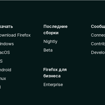
качать
Последние
Сообщ
сборки
ownload Firefox
Conne
Nightly
indows
Contri
Beta
acOS
Develo
OS
Firefox для
ndroid
бизнеса
nux
Enterprise
l