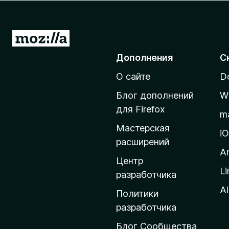
з
е
р
П
а
е
Дополнения
С
F
р
i
О сайте
D
е
r
й
e
Блог дополнений
W
т
f
для Firefox
m
o
и
Мастерская
x
н
i
расширений
а
A
д
Центр
Li
о
разработчика
м
Al
Политики
а
разработчика
ш
Блог Сообщества