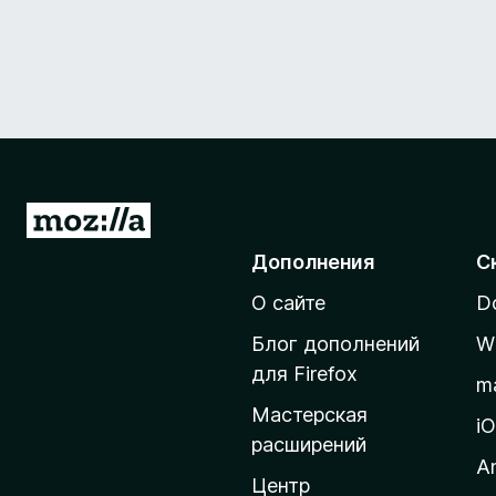
П
е
Дополнения
С
р
О сайте
D
е
й
Блог дополнений
W
т
для Firefox
m
и
Мастерская
н
i
расширений
а
A
д
Центр