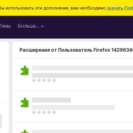
бы использовать эти дополнения, вам необходимо
скачать Fire
Темы
Больше…
Расширения от Пользователь Firefox 1429634
О
ц
е
н
о
к
О
п
ц
о
е
к
н