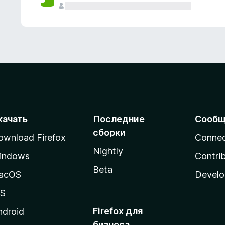
качать
Последние
Сообщ
сборки
ownload Firefox
Conne
Nightly
indows
Contri
Beta
acOS
Develo
OS
Firefox для
ndroid
бизнеса