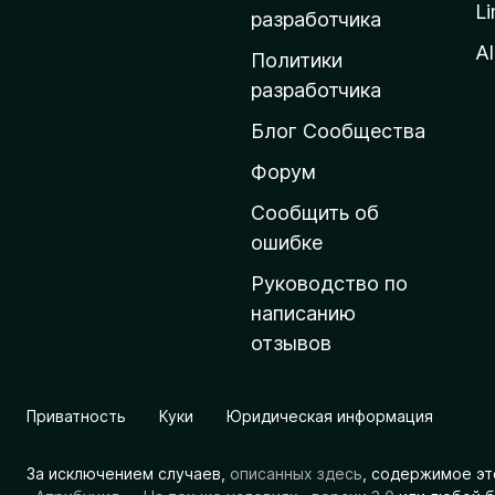
Li
о
разработчика
м
Al
Политики
а
разработчика
ш
Блог Сообщества
н
ю
Форум
ю
Сообщить об
с
ошибке
т
Руководство по
р
написанию
а
отзывов
н
и
ц
Приватность
Куки
Юридическая информация
у
M
За исключением случаев,
описанных здесь
, содержимое эт