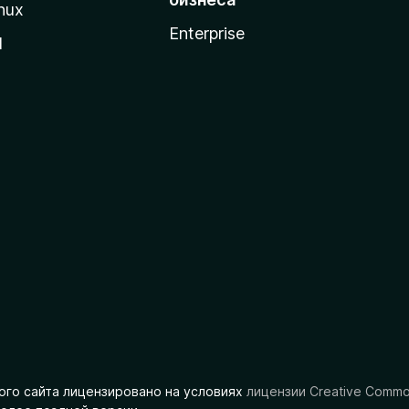
nux
Enterprise
l
ого сайта лицензировано на условиях
лицензии Creative Comm