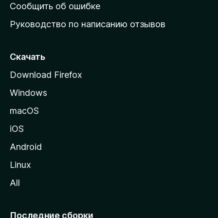
н
Сообщить об ошибке
ю
Руководство по написанию отзывов
ю
с
т
Скачать
р
Download Firefox
а
Windows
н
и
macOS
ц
iOS
у
M
Android
o
Linux
z
All
i
l
l
Последние сборки