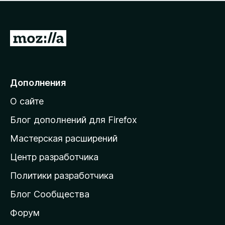
н
а
о
н
к
е
п
П
т
о
е
к
р
а
н
е
Дополнения
е
й
т
О сайте
т
и
Блог дополнений для Firefox
н
Мастерская расширений
а
Центр разработчика
д
о
Политики разработчика
м
Блог Сообщества
а
ш
Форум