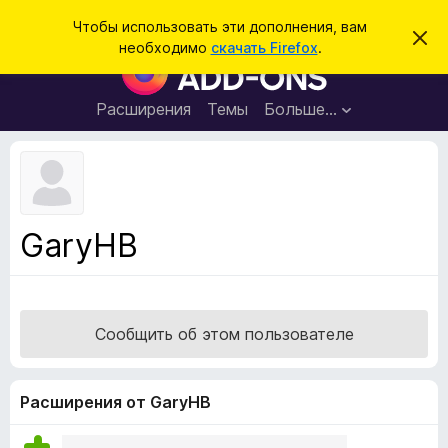
П
Войти
Чтобы использовать эти дополнения, вам
С
о
необходимо
скачать Firefox
.
к
Д
и
р
о
ы
с
т
п
Расширения
Темы
Больше…
к
ь
о
э
т
л
о
н
у
в
е
е
н
д
GaryHB
о
и
м
я
л
е
д
н
л
и
Сообщить об этом пользователе
е
я
б
р
Расширения от GaryHB
а
у