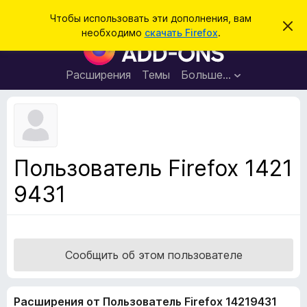
П
Войти
Чтобы использовать эти дополнения, вам
С
о
необходимо
скачать Firefox
.
к
Д
и
р
о
ы
с
т
п
Расширения
Темы
Больше…
к
ь
о
э
т
л
о
н
у
в
е
е
н
д
Пользователь Firefox 1421
о
и
м
9431
я
л
е
д
н
л
и
е
я
б
Сообщить об этом пользователе
р
а
Расширения от Пользователь Firefox 14219431
у