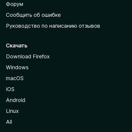
ш
Форум
н
Сообщить об ошибке
ю
Руководство по написанию отзывов
ю
с
т
Скачать
р
Download Firefox
а
Windows
н
и
macOS
ц
iOS
у
M
Android
o
Linux
z
All
i
l