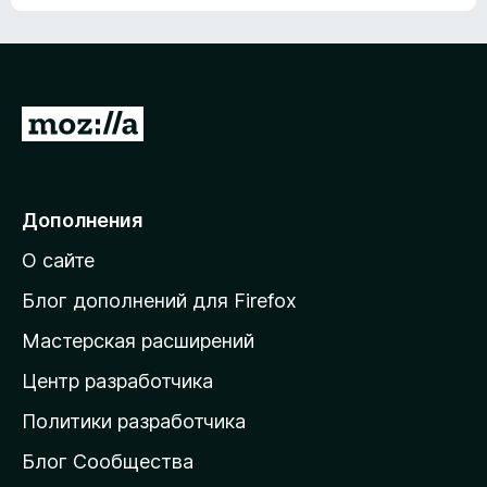
ц
о
е
к
н
а
о
н
к
е
п
П
т
о
е
к
р
а
н
е
Дополнения
е
й
т
О сайте
т
и
Блог дополнений для Firefox
н
Мастерская расширений
а
Центр разработчика
д
о
Политики разработчика
м
Блог Сообщества
а