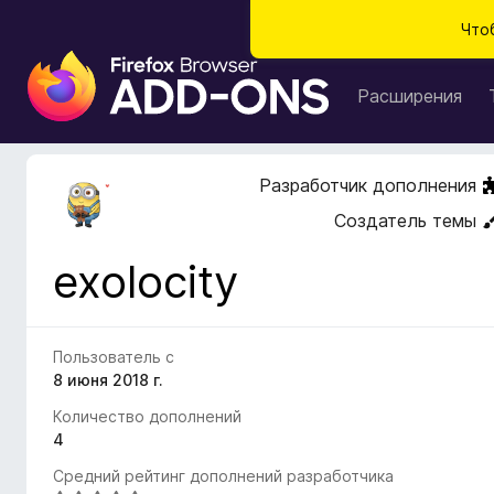
Что
Д
о
Расширения
п
о
л
Разработчик дополнения
н
Создатель темы
е
н
exolocity
и
я
д
л
Пользователь с
я
8 июня 2018 г.
б
Количество дополнений
р
4
а
Средний рейтинг дополнений разработчика
у