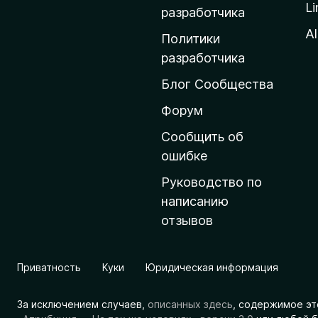
Li
о
разработчика
м
Al
Политики
а
разработчика
ш
Блог Сообщества
н
ю
Форум
ю
Сообщить об
с
ошибке
т
Руководство по
р
написанию
а
отзывов
н
и
ц
Приватность
Куки
Юридическая информация
у
M
За исключением случаев,
описанных здесь
, содержимое эт