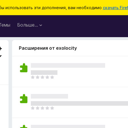
бы использовать эти дополнения, вам необходимо
скачать Fire
Темы
Больше…
Расширения от exolocity
О
ц
е
н
о
к
О
п
ц
о
е
к
н