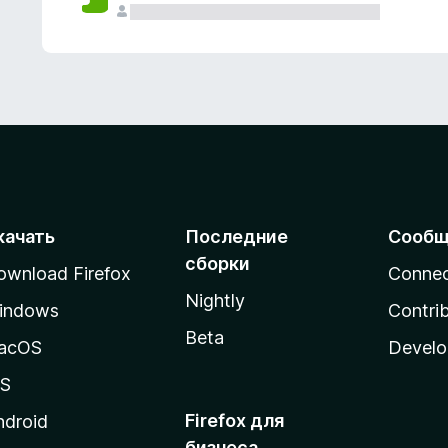
качать
Последние
Сообщ
сборки
ownload Firefox
Conne
Nightly
indows
Contri
Beta
acOS
Develo
OS
Firefox для
ndroid
бизнеса