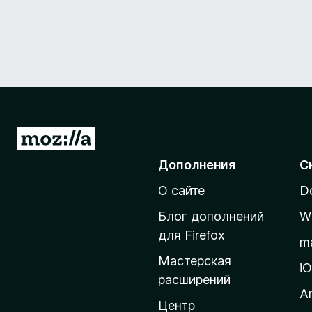
П
е
Дополнения
С
р
О сайте
D
е
й
Блог дополнений
W
т
для Firefox
m
и
Мастерская
н
i
расширений
а
A
д
Центр