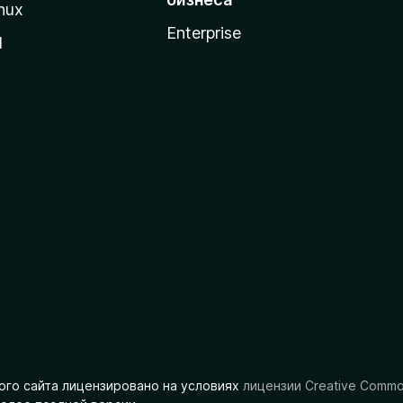
nux
Enterprise
l
ого сайта лицензировано на условиях
лицензии Creative Comm