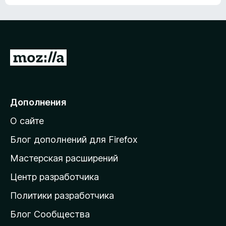
ц
о
е
к
н
а
о
н
к
е
п
П
т
о
е
к
р
а
н
е
Дополнения
е
й
т
О сайте
т
и
Блог дополнений для Firefox
н
Мастерская расширений
а
Центр разработчика
д
о
Политики разработчика
м
Блог Сообщества
а