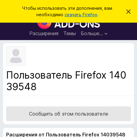
П
Войти
Чтобы использовать эти дополнения, вам
С
о
необходимо
скачать Firefox
.
к
Д
и
р
о
ы
с
т
п
Расширения
Темы
Больше…
к
ь
о
э
т
л
о
н
у
в
е
е
н
д
Пользователь Firefox 140
о
и
м
39548
я
л
е
д
н
л
и
е
я
б
Сообщить об этом пользователе
р
а
Расширения от Пользователь Firefox 14039548
у