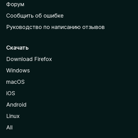
ш
Форум
н
Сообщить об ошибке
ю
Руководство по написанию отзывов
ю
с
т
Скачать
р
Download Firefox
а
Windows
н
и
macOS
ц
iOS
у
M
Android
o
Linux
z
All
i
l