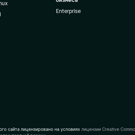
nux
Enterprise
l
ого сайта лицензировано на условиях
лицензии Creative Comm