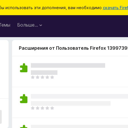
бы использовать эти дополнения, вам необходимо
скачать Fire
Темы
Больше…
Расширения от Пользователь Firefox 1399739
О
ц
е
н
о
к
О
п
ц
о
е
к
н