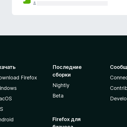
качать
Последние
Сообщ
сборки
ownload Firefox
Conne
Nightly
indows
Contri
Beta
acOS
Develo
OS
Firefox для
ndroid
бизнеса