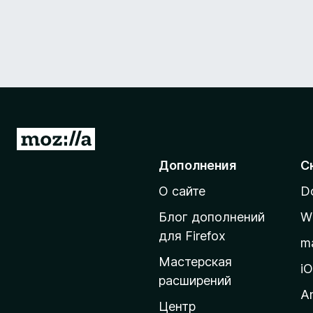
П
е
Дополнения
С
р
О сайте
D
е
й
Блог дополнений
W
т
для Firefox
m
и
Мастерская
н
i
расширений
а
A
д
Центр