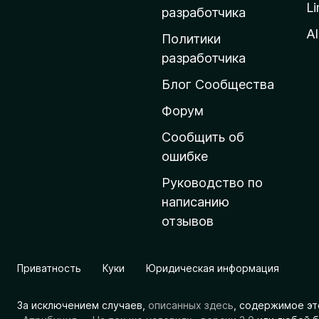
Li
о
разработчика
м
Al
Политики
а
разработчика
ш
Блог Сообщества
н
ю
Форум
ю
Сообщить об
с
ошибке
т
Руководство по
р
написанию
а
отзывов
н
и
ц
Приватность
Куки
Юридическая информация
у
M
За исключением случаев,
описанных здесь
, содержимое эт