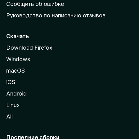
н
Сообщить об ошибке
ю
Руководство по написанию отзывов
ю
с
т
Скачать
р
Download Firefox
а
Windows
н
и
macOS
ц
iOS
у
M
Android
o
Linux
z
All
i
l
l
Последние сборки