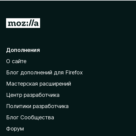
н
а
о
н
к
е
п
П
т
о
е
к
р
а
н
е
Дополнения
е
й
т
О сайте
т
и
Блог дополнений для Firefox
н
Мастерская расширений
а
Центр разработчика
д
о
Политики разработчика
м
Блог Сообщества
а
ш
Форум