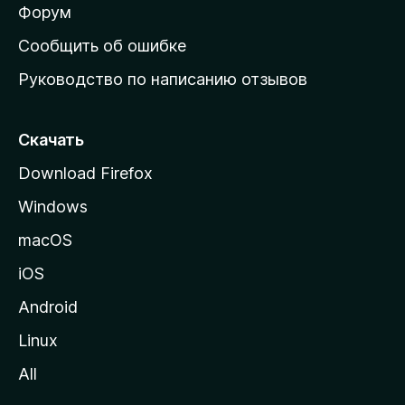
ш
Форум
н
Сообщить об ошибке
ю
Руководство по написанию отзывов
ю
с
т
Скачать
р
Download Firefox
а
Windows
н
и
macOS
ц
iOS
у
M
Android
o
Linux
z
All
i
l