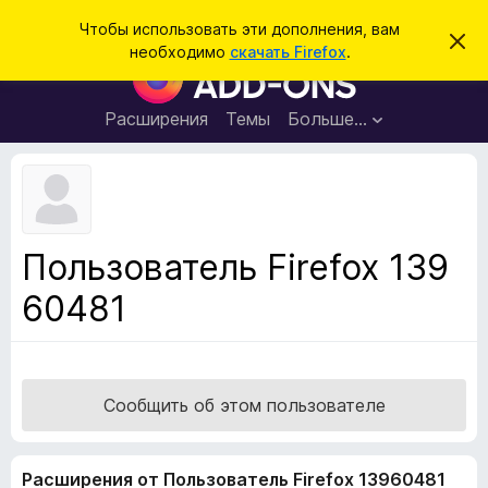
П
Войти
Чтобы использовать эти дополнения, вам
С
о
необходимо
скачать Firefox
.
к
Д
и
р
о
ы
с
т
п
Расширения
Темы
Больше…
к
ь
о
э
т
л
о
н
у
в
е
е
н
д
Пользователь Firefox 139
о
и
м
60481
я
л
е
д
н
л
и
е
я
б
Сообщить об этом пользователе
р
а
Расширения от Пользователь Firefox 13960481
у