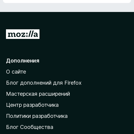
ц
о
е
к
н
а
о
н
к
е
п
П
т
о
е
к
р
а
н
е
Дополнения
е
й
т
О сайте
т
и
Блог дополнений для Firefox
н
Мастерская расширений
а
Центр разработчика
д
о
Политики разработчика
м
Блог Сообщества
а