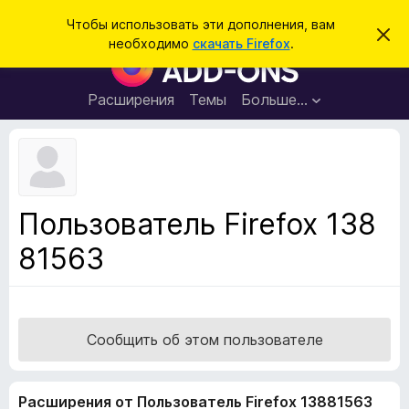
П
Войти
Чтобы использовать эти дополнения, вам
С
о
необходимо
скачать Firefox
.
к
Д
и
р
о
ы
с
т
п
Расширения
Темы
Больше…
к
ь
о
э
т
л
о
н
у
в
е
е
н
д
Пользователь Firefox 138
о
и
м
81563
я
л
е
д
н
л
и
е
я
б
Сообщить об этом пользователе
р
а
Расширения от Пользователь Firefox 13881563
у