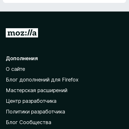
ц
о
е
к
н
а
о
н
к
е
п
П
т
о
е
к
р
а
н
е
Дополнения
е
й
т
О сайте
т
и
Блог дополнений для Firefox
н
Мастерская расширений
а
Центр разработчика
д
о
Политики разработчика
м
Блог Сообщества
а