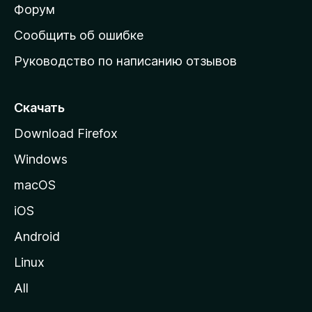
ш
Форум
н
Сообщить об ошибке
ю
Руководство по написанию отзывов
ю
с
т
Скачать
р
Download Firefox
а
Windows
н
и
macOS
ц
iOS
у
M
Android
o
Linux
z
All
i
l