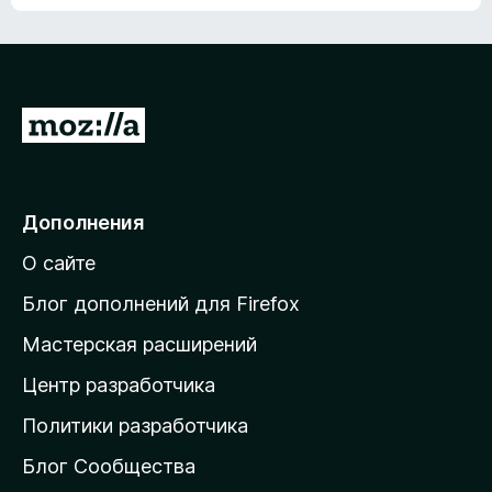
ц
о
е
к
н
а
о
н
к
е
п
П
т
о
е
к
р
а
н
е
Дополнения
е
й
т
О сайте
т
и
Блог дополнений для Firefox
н
Мастерская расширений
а
Центр разработчика
д
о
Политики разработчика
м
Блог Сообщества
а