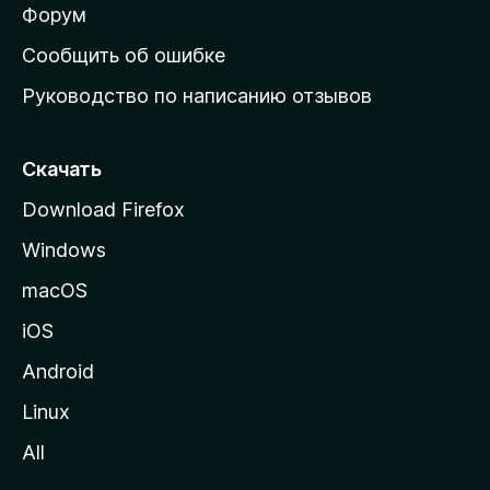
ш
Форум
н
Сообщить об ошибке
ю
Руководство по написанию отзывов
ю
с
т
Скачать
р
Download Firefox
а
Windows
н
и
macOS
ц
iOS
у
M
Android
o
Linux
z
All
i
l