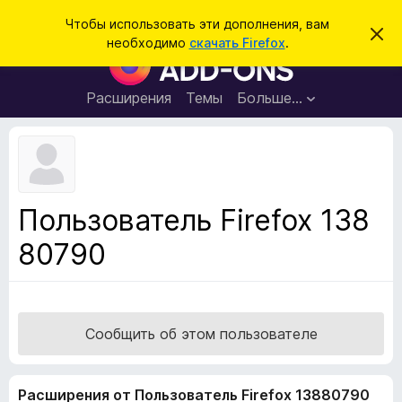
П
Войти
Чтобы использовать эти дополнения, вам
С
о
необходимо
скачать Firefox
.
к
Д
и
р
о
ы
с
т
п
Расширения
Темы
Больше…
к
ь
о
э
т
л
о
н
у
в
е
е
н
д
Пользователь Firefox 138
о
и
м
80790
я
л
е
д
н
л
и
е
я
б
Сообщить об этом пользователе
р
а
Расширения от Пользователь Firefox 13880790
у