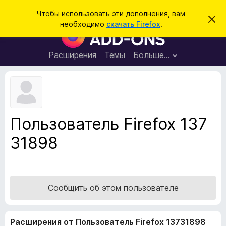
П
Войти
Чтобы использовать эти дополнения, вам
С
о
необходимо
скачать Firefox
.
к
Д
и
р
о
ы
с
т
п
Расширения
Темы
Больше…
к
ь
о
э
т
л
о
н
у
в
е
е
н
д
Пользователь Firefox 137
о
и
м
31898
я
л
е
д
н
л
и
е
я
б
Сообщить об этом пользователе
р
а
Расширения от Пользователь Firefox 13731898
у