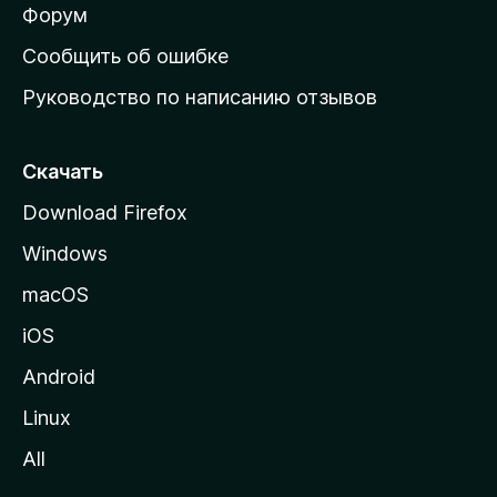
ш
Форум
н
Сообщить об ошибке
ю
Руководство по написанию отзывов
ю
с
т
Скачать
р
Download Firefox
а
Windows
н
и
macOS
ц
iOS
у
M
Android
o
Linux
z
All
i
l