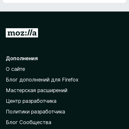
ц
о
е
к
н
а
о
н
к
е
п
П
т
о
е
к
р
а
н
е
Дополнения
е
й
т
О сайте
т
и
Блог дополнений для Firefox
н
Мастерская расширений
а
Центр разработчика
д
о
Политики разработчика
м
Блог Сообщества
а