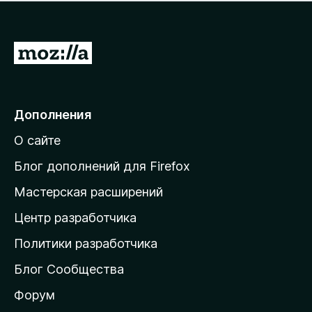
н
а
о
н
к
е
п
П
т
о
е
к
р
а
н
е
Дополнения
е
й
т
О сайте
т
и
Блог дополнений для Firefox
н
Мастерская расширений
а
Центр разработчика
д
о
Политики разработчика
м
Блог Сообщества
а
ш
Форум