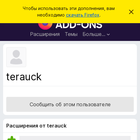
П
Войти
Чтобы использовать эти дополнения, вам
С
о
необходимо
скачать Firefox
.
к
Д
и
р
о
ы
с
т
п
Расширения
Темы
Больше…
к
ь
о
э
т
л
о
н
у
в
е
е
н
д
terauck
о
и
м
я
л
е
д
н
л
и
Сообщить об этом пользователе
е
я
б
р
Расширения от terauck
а
у