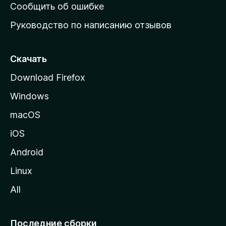
н
Сообщить об ошибке
ю
Руководство по написанию отзывов
ю
с
т
Скачать
р
Download Firefox
а
Windows
н
и
macOS
ц
iOS
у
M
Android
o
Linux
z
All
i
l
l
Последние сборки