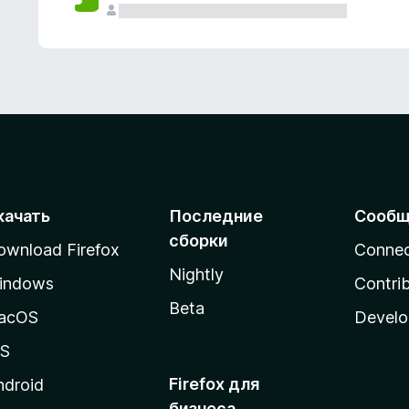
качать
Последние
Сообщ
сборки
ownload Firefox
Conne
Nightly
indows
Contri
Beta
acOS
Develo
OS
Firefox для
ndroid
бизнеса