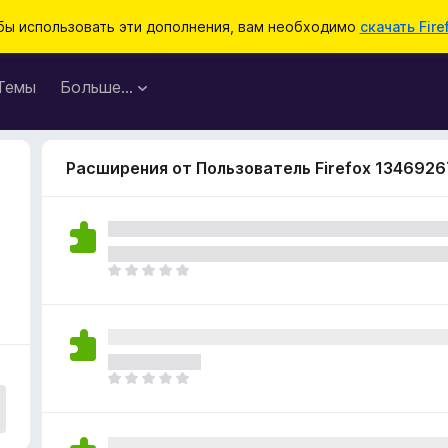
бы использовать эти дополнения, вам необходимо
скачать Fire
Темы
Больше…
Расширения от Пользователь Firefox 1346926
О
ц
е
н
о
к
О
п
ц
о
е
к
н