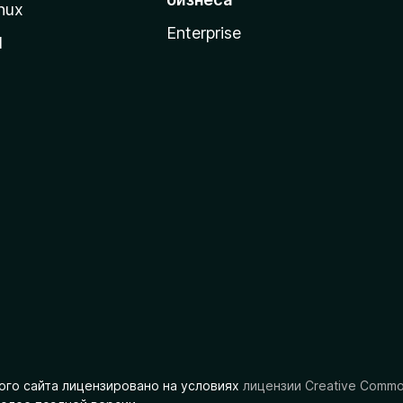
nux
Enterprise
l
ого сайта лицензировано на условиях
лицензии Creative Comm