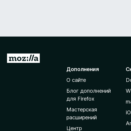
П
е
Дополнения
С
р
О сайте
D
е
й
Блог дополнений
W
т
для Firefox
m
и
Мастерская
н
i
расширений
а
A
д
Центр