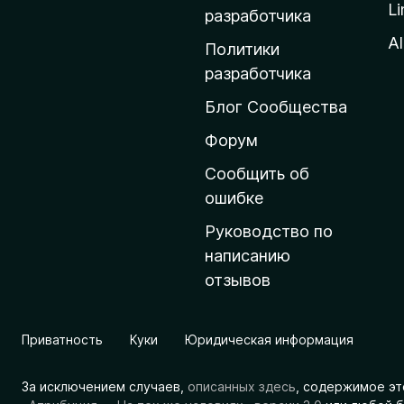
Li
о
разработчика
м
Al
Политики
а
разработчика
ш
Блог Сообщества
н
ю
Форум
ю
Сообщить об
с
ошибке
т
Руководство по
р
написанию
а
отзывов
н
и
ц
Приватность
Куки
Юридическая информация
у
M
За исключением случаев,
описанных здесь
, содержимое эт