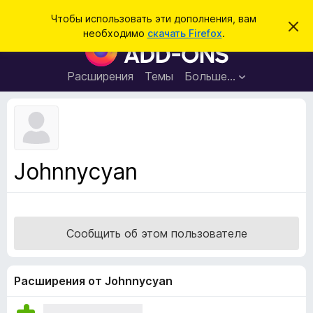
П
Войти
Чтобы использовать эти дополнения, вам
С
о
необходимо
скачать Firefox
.
к
Д
и
р
о
ы
с
т
п
Расширения
Темы
Больше…
к
ь
о
э
т
л
о
н
у
в
е
е
н
д
Johnnycyan
о
и
м
я
л
е
д
н
л
и
Сообщить об этом пользователе
е
я
б
р
Расширения от Johnnycyan
а
у