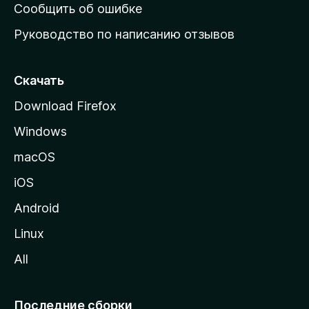
н
Сообщить об ошибке
ю
Руководство по написанию отзывов
ю
с
т
Скачать
р
Download Firefox
а
Windows
н
и
macOS
ц
iOS
у
M
Android
o
Linux
z
All
i
l
l
Последние сборки