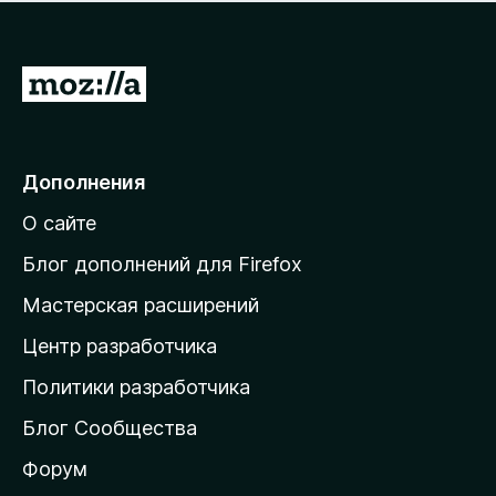
н
а
о
н
к
е
п
П
т
о
е
к
р
а
н
е
Дополнения
е
й
т
О сайте
т
и
Блог дополнений для Firefox
н
Мастерская расширений
а
Центр разработчика
д
о
Политики разработчика
м
Блог Сообщества
а
ш
Форум